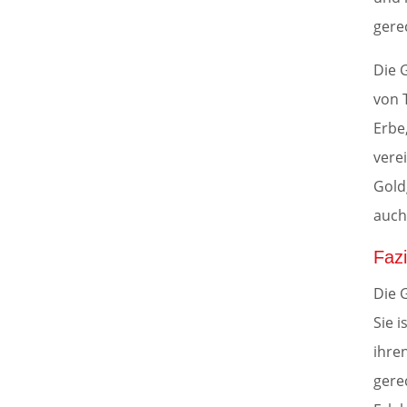
gere
Die 
von T
Erbe
verei
Gold
auch
Fazi
Die 
Sie i
ihre
gere