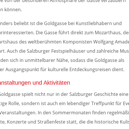
ee von der besonderen Atmosphäre der Gasse verzaubern
en können.
nders beliebt ist die Goldgasse bei Kunstliebhabern und
urinteressierten. Die Gasse führt direkt zum Mozarthaus, d
rtshaus des weltberühmten Komponisten Wolfgang Amad
rt. Auch die Salzburger Festspielhäuser und zahlreiche Mu
nden sich in unmittelbarer Nähe, sodass die Goldgasse als
ler Ausgangspunkt für kulturelle Entdeckungsreisen dient.
nstaltungen und Aktivitäten
Goldgasse spielt nicht nur in der Salzburger Geschichte eine
tige Rolle, sondern ist auch ein lebendiger Treffpunkt für Ev
Veranstaltungen. In den Sommermonaten finden regelmäß
te, Konzerte und Straßenfeste statt, die die historische Kuli