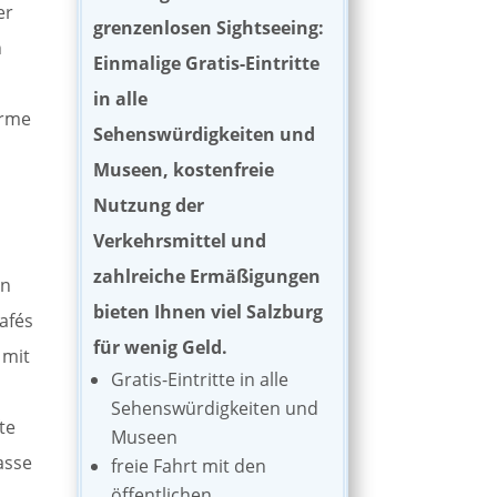
er
grenzenlosen Sightseeing:
n
Einmalige Gratis-Eintritte
in alle
arme
Sehenswürdigkeiten und
Museen, kostenfreie
Nutzung der
Verkehrsmittel und
zahlreiche Ermäßigungen
en
bieten Ihnen viel Salzburg
afés
für wenig Geld.
 mit
Gratis-Eintritte in alle
Sehenswürdigkeiten und
te
Museen
asse
freie Fahrt mit den
öffentlichen