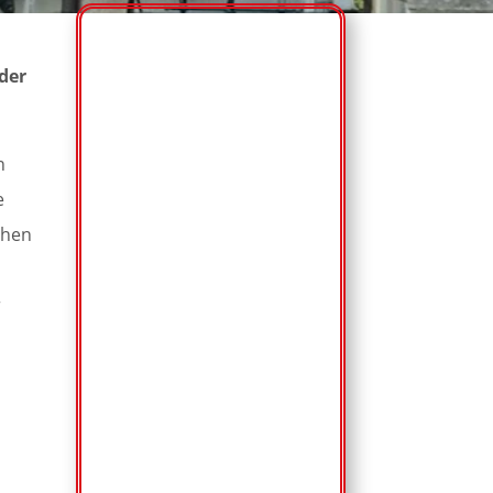
 der
n
e
chen
r