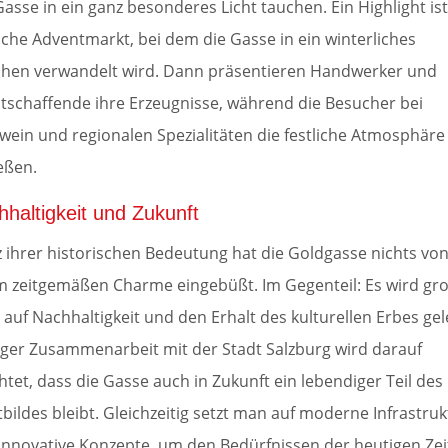
Gasse in ein ganz besonderes Licht tauchen. Ein Highlight is
liche Adventmarkt, bei dem die Gasse in ein winterliches
hen verwandelt wird. Dann präsentieren Handwerker und
tschaffende ihre Erzeugnisse, während die Besucher bei
wein und regionalen Spezialitäten die festliche Atmosphäre
eßen.
haltigkeit und Zukunft
z ihrer historischen Bedeutung hat die Goldgasse nichts vo
m zeitgemäßen Charme eingebüßt. Im Gegenteil: Es wird gr
 auf Nachhaltigkeit und den Erhalt des kulturellen Erbes gel
nger Zusammenarbeit mit der Stadt Salzburg wird darauf
htet, dass die Gasse auch in Zukunft ein lebendiger Teil des
tbildes bleibt. Gleichzeitig setzt man auf moderne Infrastruk
innovative Konzepte, um den Bedürfnissen der heutigen Zei