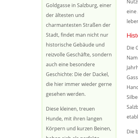
Nutz
Goldgasse in Salzburg, einer
eine
der ältesten und
lebe
charmantesten Straßen der
Stadt, findet man nicht nur
His
historische Gebäude und
Die G
reizvolle Geschäfte, sondern
Name
auch eine besondere
Jahr
Geschichte: Die der Dackel,
Gass
die hier immer wieder gerne
Hand
gesehen werden.
Silb
Salz
Diese kleinen, treuen
etab
Hunde, mit ihren langen
Körpern und kurzen Beinen,
Die 