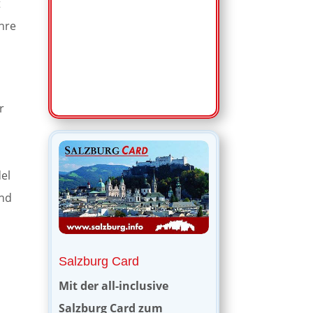
t
ihre
r
el
und
Salzburg Card
Mit der all-inclusive
Salzburg Card zum