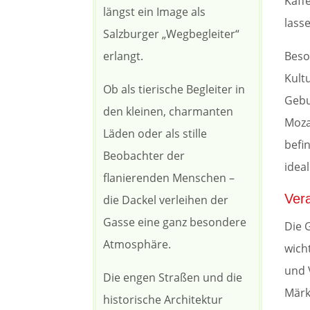
Kaff
längst ein Image als
lass
Salzburger „Wegbegleiter“
Beso
erlangt.
Kult
Ob als tierische Begleiter in
Gebu
den kleinen, charmanten
Moza
Läden oder als stille
befi
Beobachter der
idea
flanierenden Menschen –
Vera
die Dackel verleihen der
Gasse eine ganz besondere
Die 
Atmosphäre.
wich
und 
Die engen Straßen und die
Märk
historische Architektur