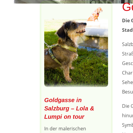
G
Die 
Stad
Salz
Stra
Gesc
Char
Sehe
Besu
Goldgasse in
Die 
Salzburg – Lola &
hinu
Lumpi on tour
Symb
In der malerischen