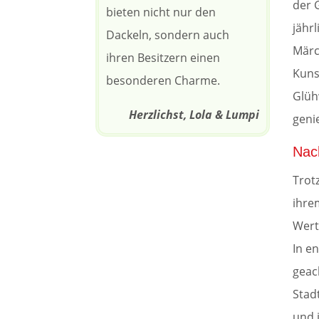
der 
bieten nicht nur den
jähr
Dackeln, sondern auch
Märc
ihren Besitzern einen
Kuns
besonderen Charme.
Glüh
Herzlichst, Lola & Lumpi
geni
Nach
Trot
ihre
Wert
In e
geac
Stad
und 