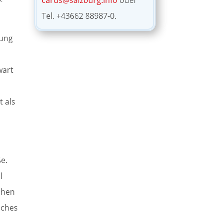
cards@salzburg.info
oder
Tel. +43662 88987-0.
dung
wart
t als
ße.
l
chen
iches