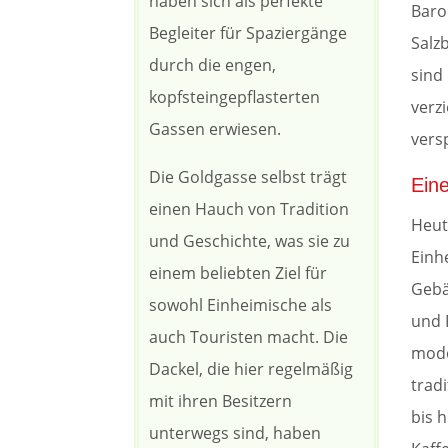
haben sich als perfekte
Baro
Begleiter für Spaziergänge
Salz
durch die engen,
sind
kopfsteingepflasterten
verz
Gassen erwiesen.
vers
Die Goldgasse selbst trägt
Ein
einen Hauch von Tradition
Heut
und Geschichte, was sie zu
Einh
einem beliebten Ziel für
Gebä
sowohl Einheimische als
und 
auch Touristen macht. Die
mode
Dackel, die hier regelmäßig
trad
mit ihren Besitzern
bis 
unterwegs sind, haben