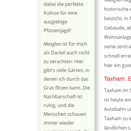
dabei die perfekte
historische
Kulisse für eine
besticht. In
ausgiebige
Gebäude, a
Pfützenjagd!
Wohnanlagen
Maxglan
ist für mich
seine zentr
als Dackel auch nicht
schnell erre
zu verachten: Hier
hier ein gut
gibt’s viele Gärten, in
Taxham: E
denen ich durch das
Gras flitzen kann. Die
Taxham im S
Nachbarschaft ist
ist heute ei
ruhig, und die
Autobahn un
Menschen schauen
Taxham zu e
immer wieder
ländlichen L