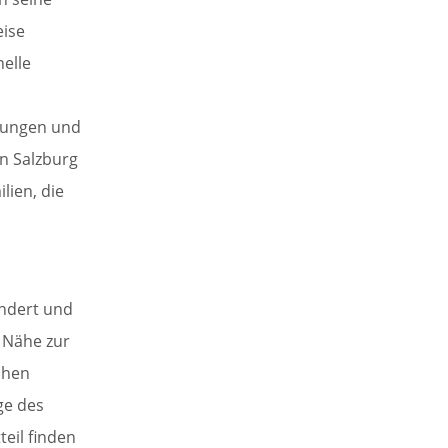
eise
nelle
ndungen und
en Salzburg
lien, die
ändert und
e Nähe zur
chen
ge des
teil finden