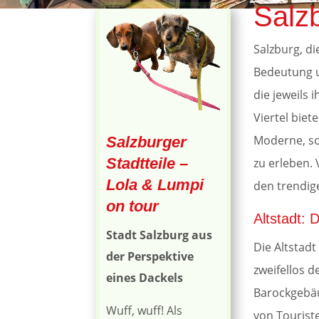
Salzb
Salzburg, di
Bedeutung u
die jeweils
Viertel bie
Moderne, so
Salzburger
Stadtteile –
zu erleben.
Lola & Lumpi
den trendig
on tour
Altstadt: 
Stadt Salzburg aus
Die Altstad
der Perspektive
zweifellos d
eines Dackels
Barockgebäu
Wuff, wuff! Als
von Tourist