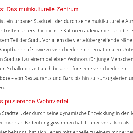
: Das multikulturelle Zentrum
st ein urbaner Stadtteil, der durch seine multikulturelle A
er treffen unterschiedlichste Kulturen aufeinander und ber
sem Teil der Stadt. Vor allem die viertelübergreifende Näh
Hauptbahnhof sowie zu verschiedenen internationalen Un
n Stadtteil zu einem beliebten Wohnort für junge Mensche
er. Schallmoos ist auch bekannt für seine verschiedenen
ebote – von Restaurants und Bars bis hin zu Kunstgalerien 
en.
s pulsierende Wohnviertel
n Stadtteil, der durch seine dynamische Entwicklung in den l
r mehr an Bedeutung gewonnen hat. Früher vor allem als
biet bekannt, hat sich Lehen mittlerweile zu einem modern