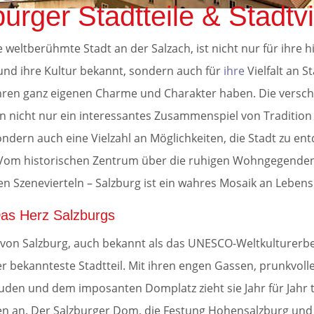
urger Stadtteile & Stadtvi
e weltberühmte Stadt an der Salzach, ist nicht nur für ihre h
nd ihre Kultur bekannt, sondern auch für
ihre
Vielfalt an St
 ihren ganz eigenen Charme und Charakter haben. Die versc
ten nicht nur ein interessantes Zusammenspiel von Traditio
ndern auch eine Vielzahl an Möglichkeiten, die Stadt zu en
 Vom historischen Zentrum über die ruhigen Wohngegenden 
en Szenevierteln – Salzburg ist ein wahres Mosaik an Lebe
Das Herz Salzburgs
t von Salzburg, auch bekannt als das UNESCO-Weltkulturerbe,
er bekannteste Stadtteil. Mit ihren engen Gassen, prunkvoll
den und dem imposanten Domplatz zieht sie Jahr für Jahr
en an. Der Salzburger Dom, die Festung Hohensalzburg und