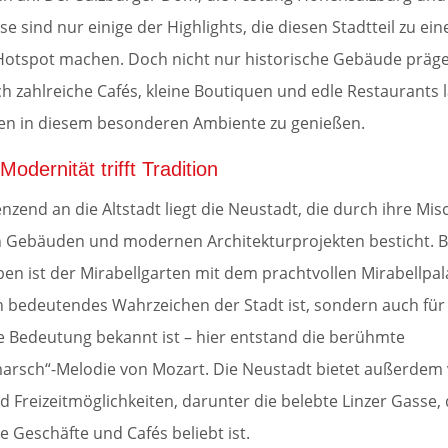
e sind nur einige der Highlights, die diesen Stadtteil zu ei
 Hotspot machen. Doch nicht nur historische Gebäude präge
ch zahlreiche Cafés, kleine Boutiquen und edle Restaurants
ben in diesem besonderen Ambiente zu genießen.
Modernität trifft Tradition
nzend an die Altstadt liegt die Neustadt, die durch ihre Mi
n Gebäuden und modernen Architekturprojekten besticht. 
en ist der Mirabellgarten mit dem prachtvollen Mirabellpala
in bedeutendes Wahrzeichen der Stadt ist, sondern auch für
e Bedeutung bekannt ist – hier entstand die berühmte
arsch“-Melodie von Mozart. Die Neustadt bietet außerdem 
d Freizeitmöglichkeiten, darunter die belebte Linzer Gasse, 
re Geschäfte und Cafés beliebt ist.