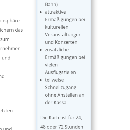
Bahn)
attraktive
Ermäßigungen bei
tmosphäre
kulturellen
eichern das
Veranstaltungen
e zum
und Konzerten
ternehmen
zusätzliche
Ermäßigungen bei
n und
vielen
Ausflugszielen
und
teilweise
Schnellzugang
ohne Anstellen an
der Kassa
etzten
Die Karte ist für 24,
48 oder 72 Stunden
en und