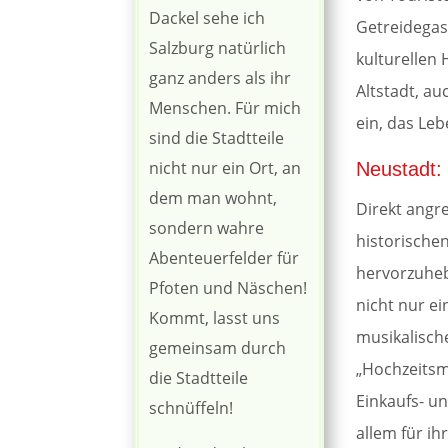
Dackel sehe ich
Getreidegass
Salzburg natürlich
kulturellen
ganz anders als ihr
Altstadt, au
Menschen. Für mich
ein, das Le
sind die Stadtteile
nicht nur ein Ort, an
Neustadt: 
dem man wohnt,
Direkt angre
sondern wahre
historische
Abenteuerfelder für
hervorzuheb
Pfoten und Näschen!
nicht nur e
Kommt, lasst uns
musikalisch
gemeinsam durch
„Hochzeitsm
die Stadtteile
Einkaufs- un
schnüffeln!
allem für ih