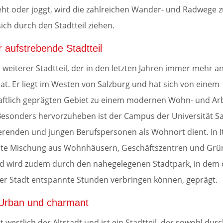
eht oder joggt, wird die zahlreichen Wander- und Radwege 
sich durch den Stadtteil ziehen.
er aufstrebende Stadtteil
ein weiterer Stadtteil, der in den letzten Jahren immer mehr a
t. Er liegt im Westen von Salzburg und hat sich von einem
aftlich geprägten Gebiet zu einem modernen Wohn- und Arbe
 Besonders hervorzuheben ist der Campus der Universität Sa
erenden und jungen Berufspersonen als Wohnort dient. In It
te Mischung aus Wohnhäusern, Geschäftszentren und Grün
ld wird zudem durch den nahegelegenen Stadtpark, in dem 
r Stadt entspannte Stunden verbringen können, geprägt.
Urban und charmant
t westlich der Altstadt und ist ein Stadtteil, der sowohl dur