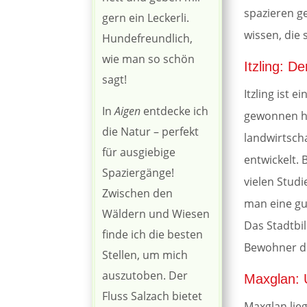
spazieren g
gern ein Leckerli.
wissen, die 
Hundefreundlich,
wie man so schön
Itzling: D
sagt!
Itzling ist 
In
Aigen
entdecke ich
gewonnen ha
die Natur – perfekt
landwirtsch
für ausgiebige
entwickelt.
Spaziergänge!
vielen Studi
Zwischen den
man eine gu
Wäldern und Wiesen
Das Stadtbi
finde ich die besten
Bewohner de
Stellen, um mich
auszutoben. Der
Maxglan: 
Fluss Salzach bietet
Maxglan lieg