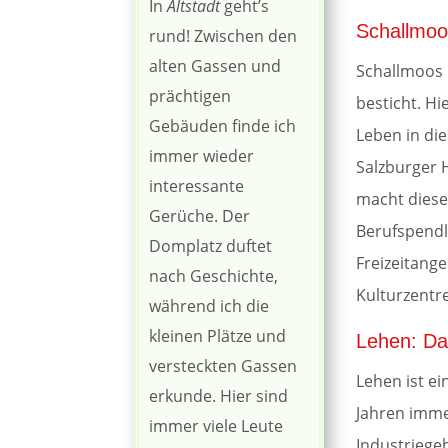
In
Altstadt
geht’s
Schallmoos
rund! Zwischen den
alten Gassen und
Schallmoos i
prächtigen
besticht. Hi
Gebäuden finde ich
Leben in die
immer wieder
Salzburger 
interessante
macht diese
Gerüche. Der
Berufspendl
Domplatz duftet
Freizeitang
nach Geschichte,
Kulturzentr
während ich die
kleinen Plätze und
Lehen: Da
versteckten Gassen
Lehen ist ei
erkunde. Hier sind
Jahren imme
immer viele Leute
Industriege