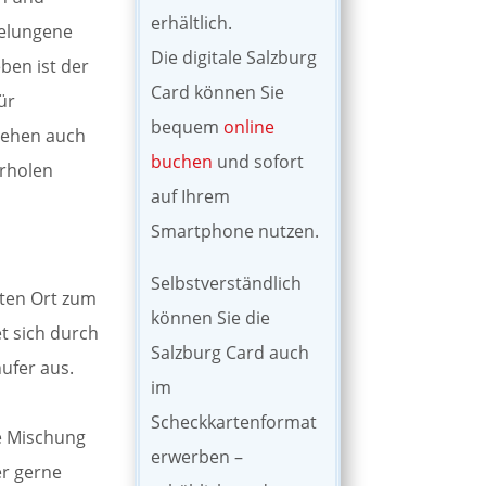
erhältlich.
gelungene
Die digitale Salzburg
en ist der
Card können Sie
ür
bequem
online
 Lehen auch
buchen
und sofort
erholen
auf Ihrem
Smartphone nutzen.
Selbstverständlich
kten Ort zum
können Sie die
t sich durch
Salzburg Card auch
ufer aus.
im
Scheckkartenformat
e Mischung
erwerben –
r gerne