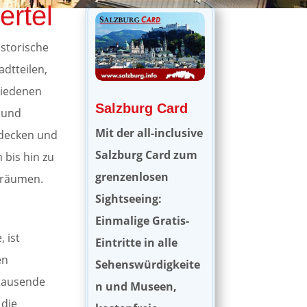
ertel
istorische
adtteilen,
hiedenen
Salzburg Card
n und
Mit der all-inclusive
tdecken und
Salzburg Card zum
bis hin zu
grenzenlosen
nsräumen.
Sightseeing:
Einmalige Gratis-
 ist
Eintritte in alle
en
Sehenswürdigkeite
 tausende
n und Museen,
 die