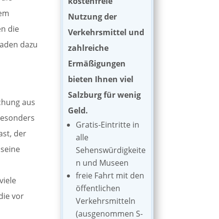
kostenfreie
nem
Nutzung der
n die
Verkehrsmittel und
 laden dazu
zahlreiche
Ermäßigungen
bieten Ihnen viel
Salzburg für wenig
schung aus
Geld.
Besonders
Gratis-Eintritte in
st, der
alle
 seine
Sehenswürdigkeite
n und Museen
freie Fahrt mit den
viele
öffentlichen
die vor
Verkehrsmitteln
(ausgenommen S-