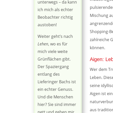
unterwegs – da kann
pulsierenden
ich mich als echter
Mischung au
Beobachter richtig
angrenzende
austoben!
Shopping-Beg
Weiter geht’s nach
zahlreiche 
Lehen
, wo es für
können.
mich viele weite
Grünflächen gibt.
Aigen: Le
Der Spaziergang
Wer dem Tru
entlang des
Leben. Diese
Lieferinger Bachs ist
seine idyll
ein echter Genuss.
Aigen ist ei
Und die Menschen
naturverbun
hier? Sie sind immer
aus traditi
nett und geben mir