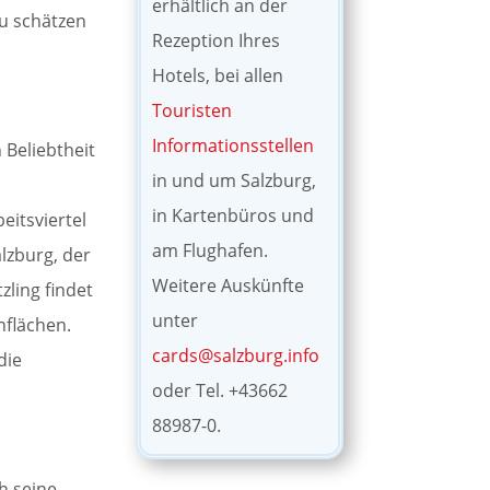
erhältlich an der
zu schätzen
Rezeption Ihres
Hotels, bei allen
Touristen
Informationsstellen
n Beliebtheit
in und um Salzburg,
in Kartenbüros und
itsviertel
am Flughafen.
lzburg, der
Weitere Auskünfte
zling findet
unter
flächen.
cards@salzburg.info
die
oder Tel. +43662
88987-0.
ch seine