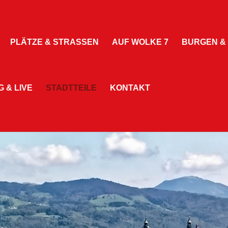
PLÄTZE & STRASSEN
AUF WOLKE 7
BURGEN &
 & LIVE
STADTTEILE
KONTAKT