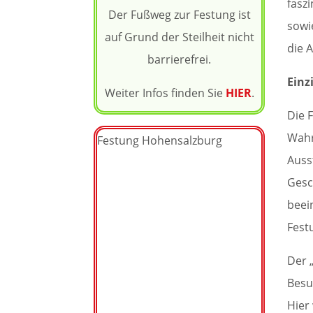
faszi
Der Fußweg zur Festung ist
sowi
auf Grund der Steilheit nicht
die 
barrierefrei.
Einz
Weiter Infos finden Sie
HIER
.
Die 
Wahr
Festung Hohensalzburg
Auss
Gesc
beei
Fest
Der 
Besu
Hier