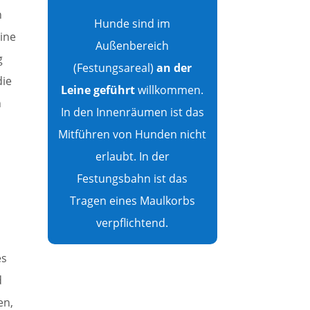
n
Hunde sind im
ine
Außenbereich
g
(Festungsareal)
an der
die
Leine geführt
willkommen.
h
In den Innenräumen ist das
Mitführen von Hunden nicht
erlaubt. In der
Festungsbahn ist das
Tragen eines Maulkorbs
verpflichtend.
es
d
en,