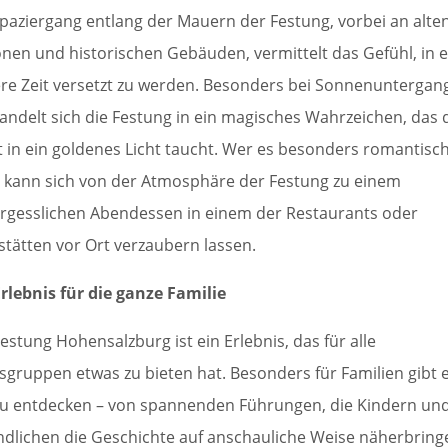
Spaziergang entlang der Mauern der Festung, vorbei an alte
nen und historischen Gebäuden, vermittelt das Gefühl, in e
re Zeit versetzt zu werden. Besonders bei Sonnenuntergan
andelt sich die Festung in ein magisches Wahrzeichen, das 
t in ein goldenes Licht taucht. Wer es besonders romantisc
 kann sich von der Atmosphäre der Festung zu einem
rgesslichen Abendessen in einem der Restaurants oder
stätten vor Ort verzaubern lassen.
Erlebnis für die ganze Familie
Festung Hohensalzburg ist ein Erlebnis, das für alle
rsgruppen etwas zu bieten hat. Besonders für Familien gibt 
 zu entdecken – von spannenden Führungen, die Kindern un
ndlichen die Geschichte auf anschauliche Weise näherbring