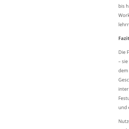
bis 
Work
lehr
Fazi
Die 
– sie
dem 
Gesc
inte
Fest
und 
Nutz