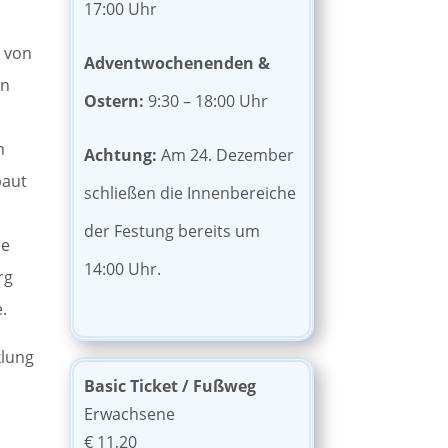
17:00 Uhr
 von
Adventwochenenden &
en
Ostern:
9:30 – 18:00 Uhr
m
Achtung:
Am 24. Dezember
baut
schließen die Innenbereiche
der Festung bereits um
ie
14:00 Uhr.
rg
.
klung
Basic Ticket / Fußweg
Erwachsene
€ 11,20