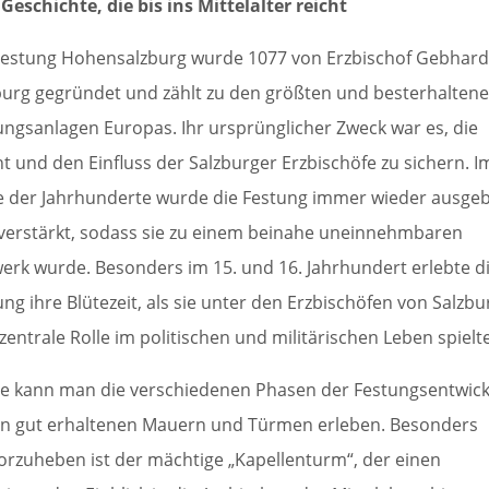
 Geschichte, die bis ins Mittelalter reicht
Festung Hohensalzburg wurde 1077 von Erzbischof Gebhard
burg gegründet und zählt zu den größten und besterhalten
ungsanlagen Europas. Ihr ursprünglicher Zweck war es, die
t und den Einfluss der Salzburger Erzbischöfe zu sichern. I
e der Jahrhunderte wurde die Festung immer wieder ausge
verstärkt, sodass sie zu einem beinahe uneinnehmbaren
werk wurde. Besonders im 15. und 16. Jahrhundert erlebte d
ung ihre Blütezeit, als sie unter den Erzbischöfen von Salzbu
zentrale Rolle im politischen und militärischen Leben spielte
e kann man die verschiedenen Phasen der Festungsentwic
en gut erhaltenen Mauern und Türmen erleben. Besonders
orzuheben ist der mächtige „Kapellenturm“, der einen