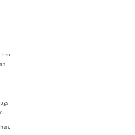
ichen
 an
k
bugs
n.
chen,