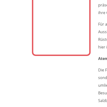
präs
ihre
Für a
Auss
Rüst
hier
Atem
Die 
sond
umli
Besu
Salz