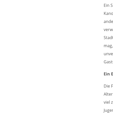
Ein 
Kano
ande
verw
Stad
mag,
unve
Gast
Ein 
Die 
Alte
viel
Juge