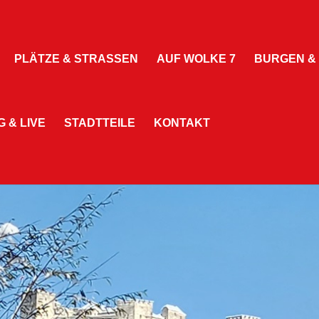
PLÄTZE & STRASSEN
AUF WOLKE 7
BURGEN &
 & LIVE
STADTTEILE
KONTAKT