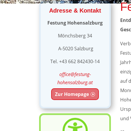
F
Adresse & Kontakt
Entd
Festung Hohensalzburg
Gesc
Mönchsberg 34
Verb
A-5020 Salzburg
Fest
Tel. +43 662 842430-14
Jahr
einz
office@festung-
auf 
hohensalzburg.at
Monu
Zur Homepage
Hohe
Ursp
und 