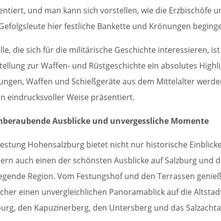
entiert, und man kann sich vorstellen, wie die Erzbischöfe 
 Gefolgsleute hier festliche Bankette und Krönungen beging
lle, die sich für die militärische Geschichte interessieren, ist
tellung zur Waffen- und Rüstgeschichte ein absolutes Highli
ungen, Waffen und Schießgeräte aus dem Mittelalter werd
 in eindrucksvoller Weise präsentiert.
beraubende Ausblicke und unvergessliche Momente
Festung Hohensalzburg bietet nicht nur historische Einblicke
ern auch einen der schönsten Ausblicke auf Salzburg und d
egende Region. Vom Festungshof und den Terrassen genie
cher einen unvergleichlichen Panoramablick auf die Altstad
burg, den Kapuzinerberg, den Untersberg und das Salzachta