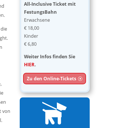
All-Inclusive Ticket mit
und
FestungsBahn
en.
Erwachsene
€ 18,00
 die
Kinder
ght.
€ 6,80
en
Weiter Infos finden Sie
HIER
.
Zu den Online-Tickets
,
ie
ßen
t von
l.