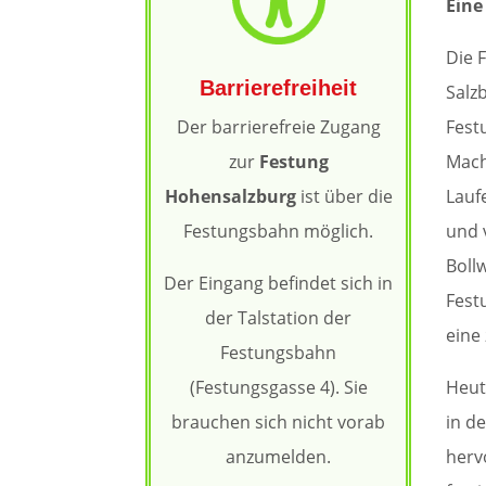
Eine
Die 
Barrierefreiheit
Salz
Fest
Der barrierefreie Zugang
Mach
zur
Festung
Lauf
Hohensalzburg
ist über die
und 
Festungsbahn möglich.
Boll
Der Eingang befindet sich in
Fest
der Talstation der
eine 
Festungsbahn
Heut
(Festungsgasse 4). Sie
in d
brauchen sich nicht vorab
herv
anzumelden.